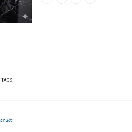
TAGS
ốc nước.