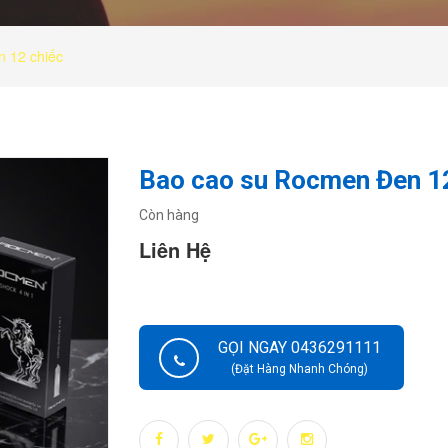
 12 chiếc
Bao cao su Rocmen Đen 1
Còn hàng
Liên Hệ
GỌI NGAY 0436291111
(Đặt Hàng Nhanh Chóng)