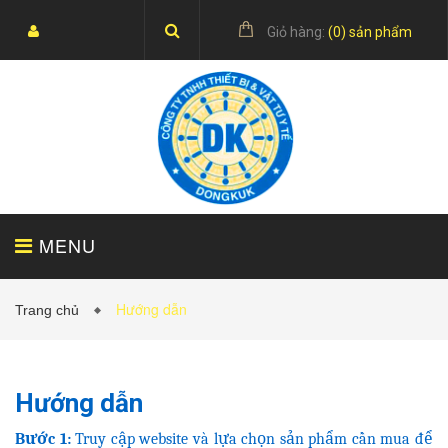
Giỏ hàng:
(
0
) sản phẩm
MENU
Hướng dẫn
Trang chủ
TRANG CHỦ
SẢN PHẨM
Hướng dẫn
Bước 1:
Truy cập website và lựa chọn sản phẩm cần mua để