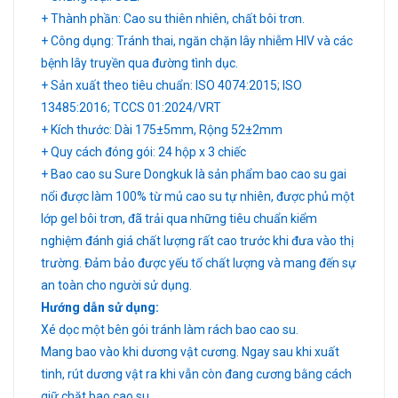
+ Thành phần: Cao su thiên nhiên, chất bôi trơn.
+ Công dụng: Tránh thai, ngăn chặn lây nhiễm HIV và các
bệnh lây truyền qua đường tình dục.
+ Sản xuất theo tiêu chuẩn: ISO 4074:2015; ISO
13485:2016; TCCS 01:2024/VRT
+ Kích thước: Dài 175±5mm, Rộng 52±2mm
+ Quy cách đóng gói: 24 hộp x 3 chiếc
+ Bao cao su Sure Dongkuk là sản phẩm bao cao su gai
nổi được làm 100% từ mủ cao su tự nhiên, được phủ một
lớp gel bôi trơn, đã trải qua những tiêu chuẩn kiểm
nghiệm đánh giá chất lượng rất cao trước khi đưa vào thị
trường. Đảm bảo được yếu tố chất lượng và mang đến sự
an toàn cho người sử dụng.
Hướng dẫn sử dụng:
Xé dọc một bên gói tránh làm rách bao cao su.
Mang bao vào khi dương vật cương. Ngay sau khi xuất
tinh, rút dương vật ra khi vẫn còn đang cương bằng cách
giữ chặt bao cao su.