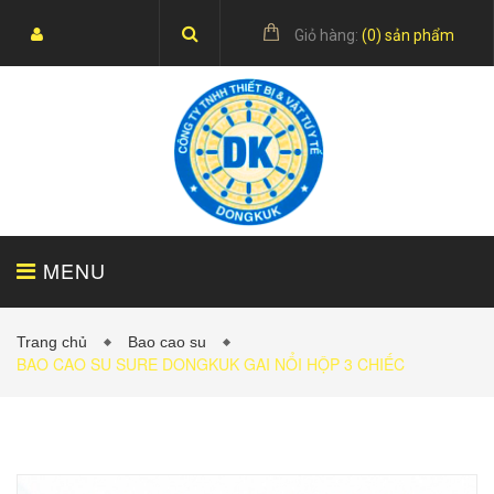
Giỏ hàng:
(
0
) sản phẩm
MENU
Trang chủ
Bao cao su
BAO CAO SU SURE DONGKUK GAI NỔI HỘP 3 CHIẾC
TRANG CHỦ
SẢN PHẨM